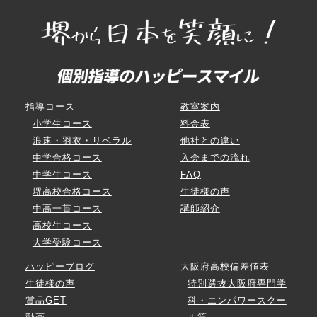
指導コース
教室案内
小学生コース
料金表
浪速・羽衣・リベラル
他社との違い
中学合格コース
入会までの流れ
中学生コース
FAQ
堺高校合格コース
生徒様の声
中高一貫コース
講師紹介
高校生コース
大学受験コース
ハッピーブログ
大阪府高校偏差値表
生徒様の声
特別選抜大阪府専門学
賞品GET
科・エンパワースクー