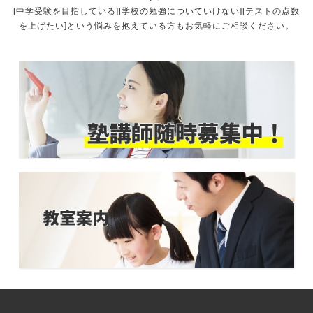
[中学受験を目指している][学校の勉強についていけない][テストの点数
を上げたい]という悩みを抱えている方もお気軽にご相談ください。