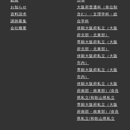
動画
ル等
お知らせ
大阪府普通科（単位制
資料請求
含む）・文理学科・総
講師募集
合学科
会社概要
併願大阪府私立（大阪
府北部・北東部）
専願大阪府私立（大阪
府北部・北東部）
併願大阪府私立（大阪
市内）
専願大阪府私立（大阪
市内）
併願大阪府私立（大阪
府南部・南東部）/奈良
県私立/和歌山県私立
専願大阪府私立（大阪
府南部・南東部）/奈良
県私立/和歌山県私立