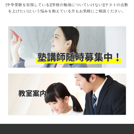
[中学受験を目指している][学校の勉強についていけない][テストの点数
を上げたい]という悩みを抱えている方もお気軽にご相談ください。