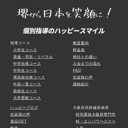
指導コース
教室案内
小学生コース
料金表
浪速・羽衣・リベラル
他社との違い
中学合格コース
入会までの流れ
中学生コース
FAQ
堺高校合格コース
生徒様の声
中高一貫コース
講師紹介
高校生コース
大学受験コース
ハッピーブログ
大阪府高校偏差値表
生徒様の声
特別選抜大阪府専門学
賞品GET
科・エンパワースクー