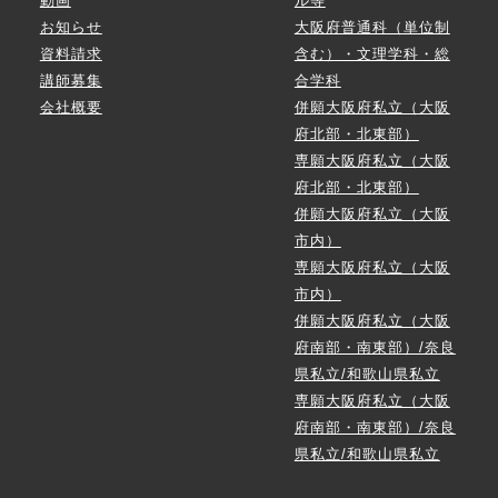
動画
ル等
お知らせ
大阪府普通科（単位制
資料請求
含む）・文理学科・総
講師募集
合学科
会社概要
併願大阪府私立（大阪
府北部・北東部）
専願大阪府私立（大阪
府北部・北東部）
併願大阪府私立（大阪
市内）
専願大阪府私立（大阪
市内）
併願大阪府私立（大阪
府南部・南東部）/奈良
県私立/和歌山県私立
専願大阪府私立（大阪
府南部・南東部）/奈良
県私立/和歌山県私立