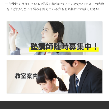
[中学受験を目指している][学校の勉強についていけない][テストの点数
を上げたい]という悩みを抱えている方もお気軽にご相談ください。