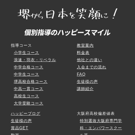
指導コース
教室案内
小学生コース
料金表
浪速・羽衣・リベラル
他社との違い
中学合格コース
入会までの流れ
中学生コース
FAQ
堺高校合格コース
生徒様の声
中高一貫コース
講師紹介
高校生コース
大学受験コース
ハッピーブログ
大阪府高校偏差値表
生徒様の声
特別選抜大阪府専門学
賞品GET
科・エンパワースクー