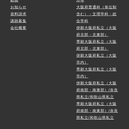
動画
ル等
お知らせ
大阪府普通科（単位制
資料請求
含む）・文理学科・総
講師募集
合学科
会社概要
併願大阪府私立（大阪
府北部・北東部）
専願大阪府私立（大阪
府北部・北東部）
併願大阪府私立（大阪
市内）
専願大阪府私立（大阪
市内）
併願大阪府私立（大阪
府南部・南東部）/奈良
県私立/和歌山県私立
専願大阪府私立（大阪
府南部・南東部）/奈良
県私立/和歌山県私立