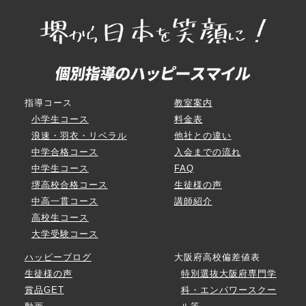
指導コース
教室案内
小学生コース
料金表
浪速・羽衣・リベラル
他社との違い
中学合格コース
入会までの流れ
中学生コース
FAQ
堺高校合格コース
生徒様の声
中高一貫コース
講師紹介
高校生コース
大学受験コース
ハッピーブログ
大阪府高校偏差値表
生徒様の声
特別選抜大阪府専門学
賞品GET
科・エンパワースクー