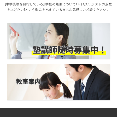
[中学受験を目指している][学校の勉強についていけない][テストの点数
を上げたい]という悩みを抱えている方もお気軽にご相談ください。