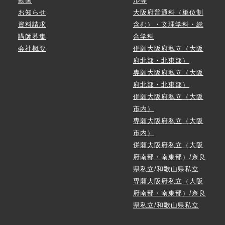
動画
ル等
お知らせ
大阪府普通科（単位制
資料請求
含む）・文理学科・総
講師募集
合学科
会社概要
併願大阪府私立（大阪
府北部・北東部）
専願大阪府私立（大阪
府北部・北東部）
併願大阪府私立（大阪
市内）
専願大阪府私立（大阪
市内）
併願大阪府私立（大阪
府南部・南東部）/奈良
県私立/和歌山県私立
専願大阪府私立（大阪
府南部・南東部）/奈良
県私立/和歌山県私立